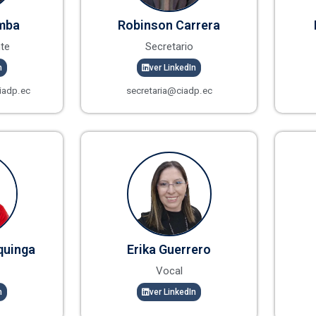
mba
Robinson Carrera
te
Secretario
n
ver LinkedIn
iadp.ec
secretaria@ciadp.ec
quinga
Erika Guerrero
Vocal
n
ver LinkedIn