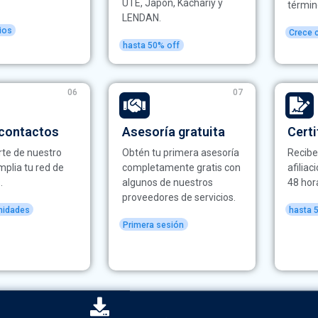
UTE, Japón, Kachariy y
términ
LENDAN.
ios
Crece 
hasta 50% off
06
07
 contactos
Asesoría gratuita
Certi
te de nuestro
Obtén tu primera asesoría
Recibe
mplia tu red de
completamente gratis con
afiliac
.
algunos de nuestros
48 hor
proveedores de servicios.
nidades
hasta 
Primera sesión