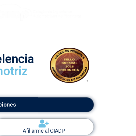
lencia
otriz
aciones
Afiliarme al CIADP