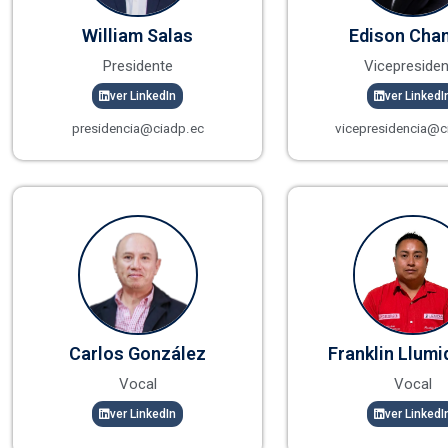
William Salas
Edison Cha
Presidente
Vicepresiden
ver LinkedIn
ver LinkedI
presidencia@ciadp.ec
vicepresidencia@c
Carlos González
Franklin Llumi
Vocal
Vocal
ver LinkedIn
ver LinkedI