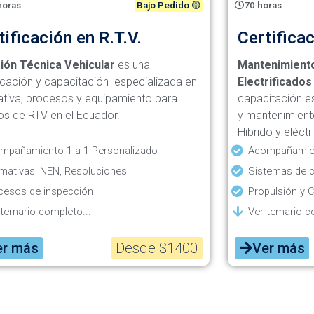
horas
Bajo Pedido 🟡
70 horas
tificación en R.T.V.
Certifica
ión Técnica Vehicular
es una
Mantenimiento
ficación y capacitación especializada en
Electrificados
tiva, procesos y equipamiento para
capacitación es
os de RTV en el Ecuador.
y mantenimient
Hibrido y eléctr
mpañamiento 1 a 1 Personalizado
Acompañamien
mativas INEN, Resoluciones
Sistemas de 
cesos de inspección
Propulsión y C
 temario completo...
Ver temario c
er más
Desde $1400
Ver más