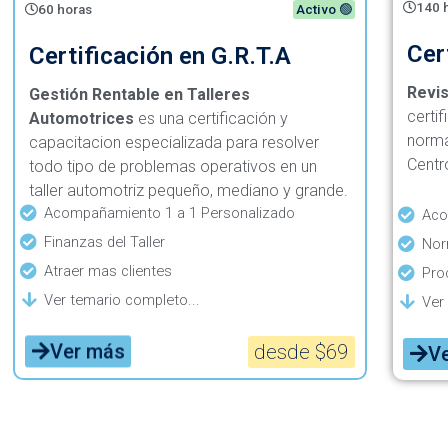
140 
60 horas
Activo 🟢
Cer
Certificación en G.R.T.A
Revis
Gestión Rentable en Talleres
certi
Automotrices
es una certificación y
norma
capacitacion especializada para resolver
Centr
todo tipo de problemas operativos en un
taller automotriz pequeño, mediano y grande.
Acompañamiento 1 a 1 Personalizado
Aco
Finanzas del Taller
Nor
Atraer mas clientes
Pro
Ver temario completo...
Ver
Ver más
desde $69
V