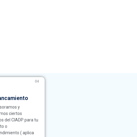
04
ancamiento
esoramos y
mos ciertos
os del CIADP para tu
to o
dimiento ( aplica