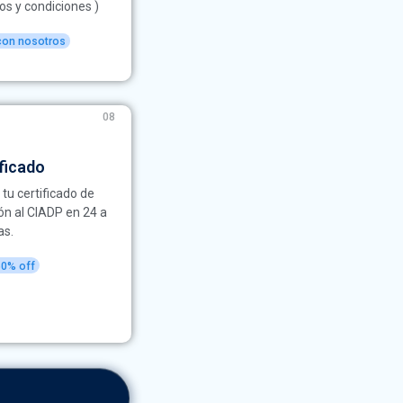
os y condiciones )
con nosotros
08
ficado
 tu certificado de
ión al CIADP en 24 a
as.
50% off