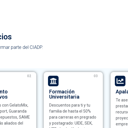
cios
formar parte del CIADP.
02
03
nto
Formación
Apal
ivos
Universitaria
Te as
 con GelatoMix,
Descuentos para ti y tu
presta
port, Guaranda
familia de hasta el 50%
recurs
 repuestos, SAME
para carreras en pregrado
proyec
ás aliados del
y postagrado: UIDE, SEK,
empren