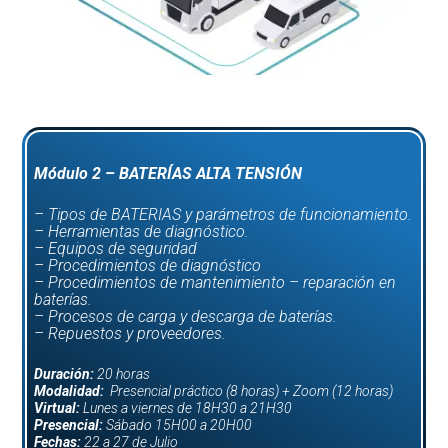
Módulo 2 – BATERÍAS ALTA TENSIÓN
– Tipos de BATERIAS y parámetros de funcionamiento.
– Herramientas de diagnóstico.
– Equipos de seguridad
– Procedimientos de diagnóstico
– Procedimientos de mantenimiento – reparación en
baterías.
– Procesos de carga y descarga de baterías.
– Repuestos y proveedores.
Duración:
20 horas
Modalidad:
Presencial práctico (8 horas) + Zoom (12 horas)
Virtual:
Lunes a viernes de 18H30 a 21H30
Presencial:
Sábado 15H00 a 20H00
Fechas:
22 a 27 de Julio