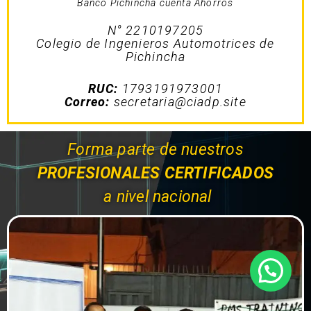
Banco Pichincha cuenta Ahorros
N° 2210197205
Colegio de Ingenieros Automotrices de
Pichincha
RUC:
1793191973001
Correo:
secretaria@ciadp.site
Forma parte de nuestros
PROFESIONALES CERTIFICADOS
a nivel nacional
¿Necesitas ayuda?