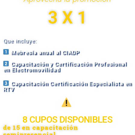
3 X 1
Que incluye:
Mebresía anual al CIADP
Capacitación y Certificación Profesional
en Electromovilidad
Capacitación Certificación Especialista en
RTV
8
 CUPOS DISPONIBLES
de 15 en capacitación
semipresencial