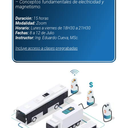
– Conceptos fundamentales de electricidad y
magnetismo.
Duración:
15 horas
Modalidad:
Zoom
Horario:
Lunes a viernes de 18H30 a 21H30
Fechas:
8 a 12 de Julio
Instructor:
Ing. Eduardo Cueva, MSc.
Incluye acceso a clases pregrabadas