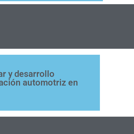
r y desarrollo
vación automotriz en