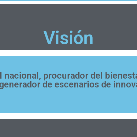
Visión
 nacional, procurador del bienesta
y generador de escenarios de inno