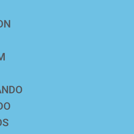
ON
M
ANDO
DO
OS