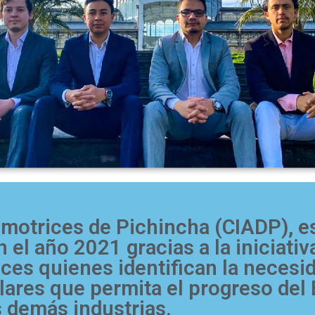
omotrices de Pichincha (CIADP), e
 el año 2021 gracias a la iniciati
es quienes identifican la necesid
lares que permita el progreso del
s demás industrias.