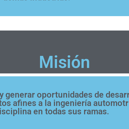
Misión
y generar oportunidades de desarr
s afines a la ingeniería automotri
isciplina en todas sus ramas.